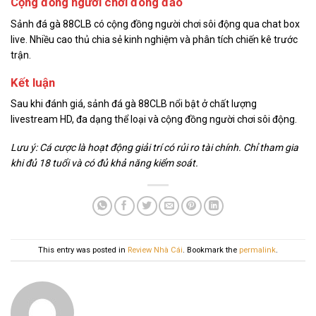
Cộng đồng người chơi đông đảo
Sảnh đá gà 88CLB có cộng đồng người chơi sôi động qua chat box
live. Nhiều cao thủ chia sẻ kinh nghiệm và phân tích chiến kê trước
trận.
Kết luận
Sau khi đánh giá, sảnh đá gà 88CLB nổi bật ở chất lượng
livestream HD, đa dạng thể loại và cộng đồng người chơi sôi động.
Lưu ý: Cá cược là hoạt động giải trí có rủi ro tài chính. Chỉ tham gia
khi đủ 18 tuổi và có đủ khả năng kiểm soát.
This entry was posted in
Review Nhà Cái
. Bookmark the
permalink
.