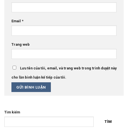
Email
*
Trang web
Lưu tên của tôi, email, và trang web trong trình duyệt này
cho lần bình luận kế tiếp của tôi.
Tìm kiếm
TÌM