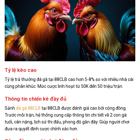
Tỷ lệ kèo cao
Tỷ lệ trả thưởng đá gà tại 88CLB cao hơn 5-8% so với nhiều nhà cái
cùng phân khúc. Mức cược linh hoạt từ 50K đến 50 triệu/trận.
Thông tin chiến kê đầy đủ
Sảnh
đá gà 88CLB
tại 88CLB được đánh giá cao bởi cộng đồng.
Trước mỗi trận, hệ thống cung cấp thông tin chi tiết về 2 con gà:
tuổi, cân nặng, lịch sử thi đấu, phong độ gần đây. Giúp người chơi
đưa ra quyết định cược chính xác hơn.