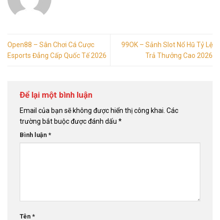
Open88 – Sân Chơi Cá Cược
99OK – Sảnh Slot Nổ Hũ Tỷ Lệ
Esports Đẳng Cấp Quốc Tế 2026
Trả Thưởng Cao 2026
Để lại một bình luận
Email của bạn sẽ không được hiển thị công khai.
Các
trường bắt buộc được đánh dấu
*
Bình luận
*
Tên
*