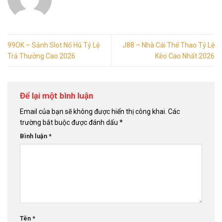
99OK – Sảnh Slot Nổ Hũ Tỷ Lệ
J88 – Nhà Cái Thể Thao Tỷ Lệ
Trả Thưởng Cao 2026
Kèo Cao Nhất 2026
Để lại một bình luận
Email của bạn sẽ không được hiển thị công khai.
Các
trường bắt buộc được đánh dấu
*
Bình luận
*
Tên
*